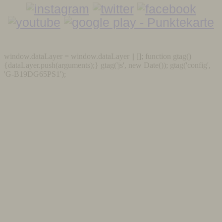
window.dataLayer = window.dataLayer || []; function gtag()
{dataLayer.push(arguments);} gtag('js', new Date()); gtag('config',
'G-B19DG65PS1');