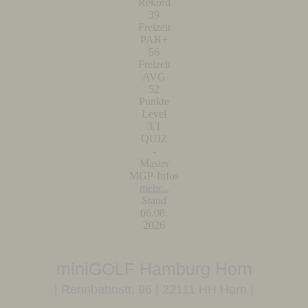
Rekord
39
Freizeit
PAR+
56
Freizeit
AVG
52
Punkte
Level
3.1
QUIZ
-
Master
MGP-Infos
mehr...
Stand
06.08.
2026
miniGOLF Hamburg Horn
| Rennbahnstr. 96 | 22111 HH Horn |