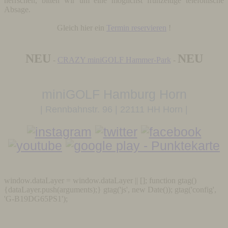
herrschen, bitten wir um eine möglichst frühzeitige telefonische
Absage.
Gleich hier ein
Termin reservieren
!
NEU
NEU
-
CRAZY miniGOLF Hammer-Park
-
miniGOLF Hamburg Horn
| Rennbahnstr. 96 | 22111 HH Horn |
window.dataLayer = window.dataLayer || []; function gtag()
{dataLayer.push(arguments);} gtag('js', new Date()); gtag('config',
'G-B19DG65PS1');