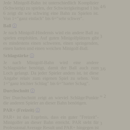
Jede Minigolf-Bahn ist unterschiedlich Komplizier
4/6
(Schwierig) zu spielen, der Schwierigkeitsgrad 1 bis
6 zeigt dir wie schwirig eine Bahn zu Spielen ist.
Von 1="ganz einfach" bis 6="sehr schwer".
Ball
🛈
Je nach Minigolf-Hindernis wird ein andere Ball zu
3
spielen empfohlen. Auf guten Minigolfplätzen gibt
es mindestens einen schweren, einen springenden,
einen harten und einen weichen Minigolf-Ball.
Schlagstärke
🛈
Je nach Minigolf-Bahn wird eine andere
Schlagstärke benötigt, damit der Ball auch zum
3/6
Loch gelangt. Da jeder Spieler anders ist, ist diese
Angabe relaiv zum eigenen Spiel zu sehen. Von
1="ganz leichter Schlag" bis 6="harter Schag".
Durchschnitt
🛈
≈ 2
Der Durchschnitt zeigt an wieviel Schläge/Punkte
die anderen Spieler an dieser Bahn benötigen.
PAR+ (Freizeit)
🛈
PAR+ ist das Ergebnis, dass ein guter "Freizeit"-
Minigolfer an dieser Bahn erreicht. PAR steht für
3
Professional Average Result und PAR+ hingegen ist