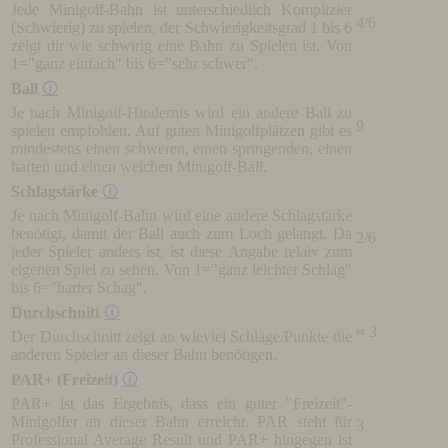
Jede Minigolf-Bahn ist unterschiedlich Komplizier
4/6
(Schwierig) zu spielen, der Schwierigkeitsgrad 1 bis 6
zeigt dir wie schwirig eine Bahn zu Spielen ist. Von
1="ganz einfach" bis 6="sehr schwer".
Ball
🛈
Je nach Minigolf-Hindernis wird ein andere Ball zu
9
spielen empfohlen. Auf guten Minigolfplätzen gibt es
mindestens einen schweren, einen springenden, einen
harten und einen weichen Minigolf-Ball.
Schlagstärke
🛈
Je nach Minigolf-Bahn wird eine andere Schlagstärke
benötigt, damit der Ball auch zum Loch gelangt. Da
2/6
jeder Spieler anders ist, ist diese Angabe relaiv zum
eigenen Spiel zu sehen. Von 1="ganz leichter Schlag"
bis 6="harter Schag".
Durchschnitt
🛈
≈ 3
Der Durchschnitt zeigt an wieviel Schläge/Punkte die
anderen Spieler an dieser Bahn benötigen.
PAR+ (Freizeit)
🛈
PAR+ ist das Ergebnis, dass ein guter "Freizeit"-
Minigolfer an dieser Bahn erreicht. PAR steht für
3
Professional Average Result und PAR+ hingegen ist