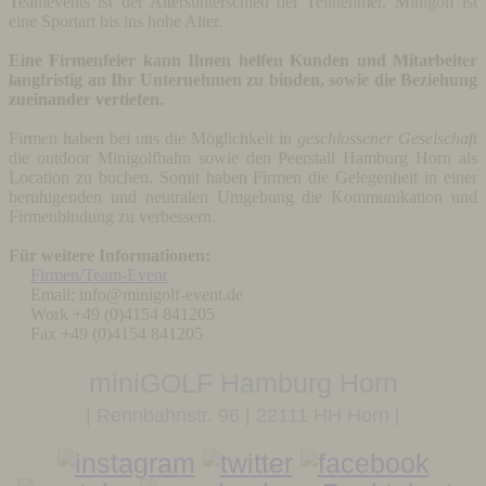
Teamevents ist der Altersunterschied der Teilnehmer. Minigolf ist
eine Sportart bis ins hohe Alter.
Eine Firmenfeier kann Ihnen helfen Kunden und Mitarbeiter
langfristig an Ihr Unternehmen zu binden, sowie die Beziehung
zueinander vertiefen.
Firmen haben bei uns die Möglichkeit in
geschlossener Geselschaft
die outdoor Minigolfbahn sowie den Peerstall Hamburg Horn als
Location zu buchen. Somit haben Firmen die Gelegenheit in einer
beruhigenden und neutralen Umgebung die Kommunikation und
Firmenbindung zu verbessern.
Für weitere Informationen:
Firmen/Team-Event
Email:
info@minigolf-event.de
Work
+49 (0)4154 841205
Fax
+49 (0)4154 841205
miniGOLF Hamburg Horn
| Rennbahnstr. 96 | 22111 HH Horn |